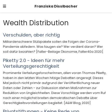
Franziska Disslbacher
Wealth Distribution
Verschulden, aber richtig
Milliardenschwere Stützpakete sollen die Folgen der Corona-
Pandemie abfedern. Was taugen sie? Wer verdient daran? Wer
soll dafür bezahlen? [Falter-Beilage Ökonomie, Falter40a 2020]
Piketty 2.0 - Ideen für mehr
Verteilungsgerechtigkeit
Prominente VerteilungsforscherInnen, allen voran Thomas Piketty,
haben in den letzten Wochen hitzige Debatten angeregt. Dieses
Mal jedoch nicht primär aufgrund der Veröffentlichung neuer
Daten oder Zahlen – zur Diskussion stehen Maßnahmen zur
Reduktion von Ungleichheiten. Diese Vorschläge werden vom Ruf
nach einer möglichst breiten demokratischen Debatte über
Gerechtigkeitsvorstellungen begleitet. [A&W Blog, 2020]
Privatstiftungen - Keine Rede von