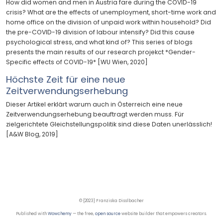
How did women and men in Austria fare during the COVID-19
crisis? What are the effects of unemployment, short-time work and
home office on the division of unpaid work within household? Did
the pre-COVID-19 division of labour intensify? Did this cause
psychological stress, and what kind of? This series of blogs
presents the main results of our research projekct *Gender-
Specific effects of COVID-19* [WU Wien, 2020]
Höchste Zeit für eine neue
Zeitverwendungserhebung
Dieser Artikel erklärt warum auch in Österreich eine neue
Zeitverwendungserhebung beauftragt werden muss. Für
zielgerichtete Gleichstellungspolitik sind diese Daten unerlässlich!
[A&W Blog, 2019]
© {2023} Franziska Disslbacher
Published with
Wowchemy
— the free,
open source
website builder that empowers creators.