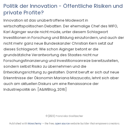
Politik der Innovation - Öffentliche Risiken und
private Profite?
Innovation ist das unübertroffene Modewort in
wirtschaftspolitischen Debatten. Der ehemalige Chef des WIFO,
Karl Aiginger wurde nicht müde, unter diesem Schlagwort
Investitionen in Forschung und Bildung einzufordern, und auch der
nicht mehr ganz neue Bundeskanzler Christian Kern setzt auf
dieses Schlagwort. Wie schon Aiginger betont er die
grundsätzliche Verantwortung des Staates nicht nur
Forschungsfinanzierung und Investitionsanreize bereitzustellen,
sondern selbst Risiko zu übernehmen und die
Entwicklungsrichtung zu gestalten. Damit beruft er sich auf neue
Erkenntnisse der Ökonomin Mariana Mazzucato, lehnt sich aber
auch am aktuellen Diskurs um eine Renaissance der
Industriepolitik an. [A&WBlog, 2016]
© {2023} Franziska Disslbacher
Published with
Wowchemy
— the free,
open source
website builder that empowers creators.