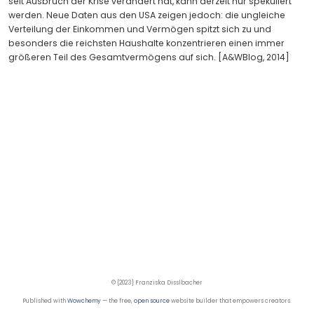
seit Ausbruch der Krise verändert hat, kann derzeit nur spekuliert
werden. Neue Daten aus den USA zeigen jedoch: die ungleiche
Verteilung der Einkommen und Vermögen spitzt sich zu und
besonders die reichsten Haushalte konzentrieren einen immer
größeren Teil des Gesamtvermögens auf sich. [A&WBlog, 2014]
© {2023} Franziska Disslbacher
Published with
Wowchemy
— the free,
open source
website builder that empowers creators.