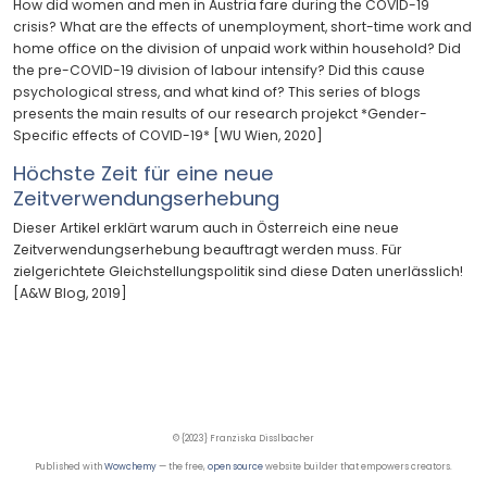
How did women and men in Austria fare during the COVID-19
crisis? What are the effects of unemployment, short-time work and
home office on the division of unpaid work within household? Did
the pre-COVID-19 division of labour intensify? Did this cause
psychological stress, and what kind of? This series of blogs
presents the main results of our research projekct *Gender-
Specific effects of COVID-19* [WU Wien, 2020]
Höchste Zeit für eine neue
Zeitverwendungserhebung
Dieser Artikel erklärt warum auch in Österreich eine neue
Zeitverwendungserhebung beauftragt werden muss. Für
zielgerichtete Gleichstellungspolitik sind diese Daten unerlässlich!
[A&W Blog, 2019]
© {2023} Franziska Disslbacher
Published with
Wowchemy
— the free,
open source
website builder that empowers creators.