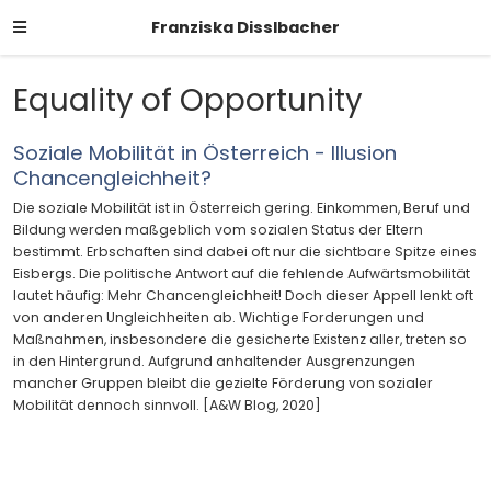
Franziska Disslbacher
Equality of Opportunity
Soziale Mobilität in Österreich - Illusion
Chancengleichheit?
Die soziale Mobilität ist in Österreich gering. Einkommen, Beruf und
Bildung werden maßgeblich vom sozialen Status der Eltern
bestimmt. Erbschaften sind dabei oft nur die sichtbare Spitze eines
Eisbergs. Die politische Antwort auf die fehlende Aufwärtsmobilität
lautet häufig: Mehr Chancengleichheit! Doch dieser Appell lenkt oft
von anderen Ungleichheiten ab. Wichtige Forderungen und
Maßnahmen, insbesondere die gesicherte Existenz aller, treten so
in den Hintergrund. Aufgrund anhaltender Ausgrenzungen
mancher Gruppen bleibt die gezielte Förderung von sozialer
Mobilität dennoch sinnvoll. [A&W Blog, 2020]