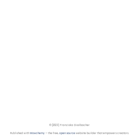
© {2023} Franziska Disslbacher
Published with
Wowchemy
— the free,
open source
website builder that empowers creators.