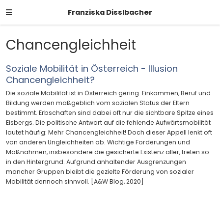
Franziska Disslbacher
Chancengleichheit
Soziale Mobilität in Österreich - Illusion
Chancengleichheit?
Die soziale Mobilität ist in Österreich gering. Einkommen, Beruf und
Bildung werden maßgeblich vom sozialen Status der Eltern
bestimmt. Erbschaften sind dabei oft nur die sichtbare Spitze eines
Eisbergs. Die politische Antwort auf die fehlende Aufwärtsmobilität
lautet häufig: Mehr Chancengleichheit! Doch dieser Appell lenkt oft
von anderen Ungleichheiten ab. Wichtige Forderungen und
Maßnahmen, insbesondere die gesicherte Existenz aller, treten so
in den Hintergrund. Aufgrund anhaltender Ausgrenzungen
mancher Gruppen bleibt die gezielte Förderung von sozialer
Mobilität dennoch sinnvoll. [A&W Blog, 2020]