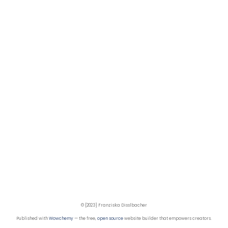
© {2023} Franziska Disslbacher
Published with
Wowchemy
— the free,
open source
website builder that empowers creators.