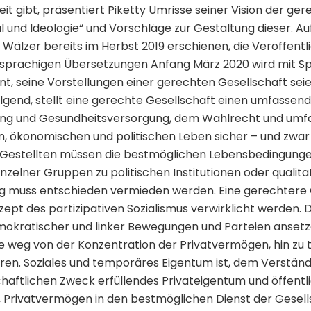
it gibt, präsentiert Piketty Umrisse seiner Vision der ge
al und Ideologie“ und Vorschläge zur Gestaltung dieser. Auf
e Wälzer bereits im Herbst 2019 erschienen, die Veröffent
hsprachigen Übersetzungen Anfang März 2020 wird mit 
nt, seine Vorstellungen einer gerechten Gesellschaft sei
lgend, stellt eine gerechte Gesellschaft einen umfassen
dung und Gesundheitsversorgung, dem Wahlrecht und umf
en, ökonomischen und politischen Leben sicher – und zwar f
Gestellten müssen die bestmöglichen Lebensbedingungen
zelner Gruppen zu politischen Institutionen oder qualita
ng muss entschieden vermieden werden. Eine gerechtere 
ept des partizipativen Sozialismus verwirklicht werden.
mokratischer und linker Bewegungen und Parteien ansetz
e weg von der Konzentration der Privatvermögen, hin z
ren. Soziales und temporäres Eigentum ist, dem Verständ
chaftlichen Zweck erfüllendes Privateigentum und öffentl
, Privatvermögen in den bestmöglichen Dienst der Gesells