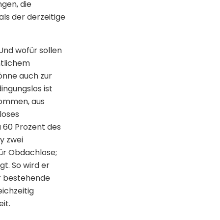
gen, die
s der derzeitige
nd wofür sollen
ntlichem
önne auch zur
ngungslos ist
kommen, aus
loses
u 60 Prozent des
y zwei
für Obdachlose;
t. So wird er
ür bestehende
ichzeitig
it.