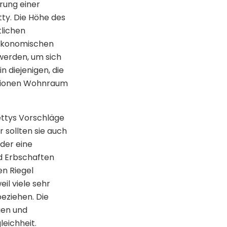
rung einer
ty. Die Höhe des
tlichen
 ökonomischen
werden, um sich
n diejenigen, die
rationen Wohnraum
ettys Vorschläge
r sollten sie auch
der eine
d Erbschaften
n Riegel
il viele sehr
eziehen. Die
gen und
eichheit.