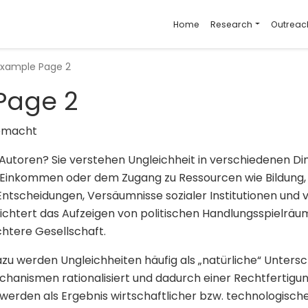
Home
Research
Outreach
Example Page 2
Page 2
gemacht
 Autoren? Sie verstehen Ungleichheit in verschiedenen D
inkommen oder dem Zugang zu Ressourcen wie Bildung, a
Entscheidungen, Versäumnisse sozialer Institutionen und 
eichtert das Aufzeigen von politischen Handlungsspielrä
chtere Gesellschaft.
u werden Ungleichheiten häufig als „natürliche“ Untersc
hanismen rationalisiert und dadurch einer Rechtfertigun
 werden als Ergebnis wirtschaftlicher bzw. technologisch