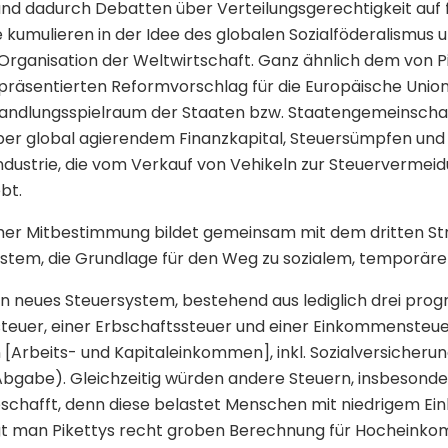
nd dadurch Debatten über Verteilungsgerechtigkeit auf 
e kumulieren in der Idee des globalen Sozialföderalismus
ganisation der Weltwirtschaft. Ganz ähnlich dem von P
 präsentierten Reformvorschlag für die Europäische Unio
r Handlungsspielraum der Staaten bzw. Staatengemeinscha
er global agierendem Finanzkapital, Steuersümpfen und
industrie, die vom Verkauf von Vehikeln zur Steuervermei
bt.
cher Mitbestimmung bildet gemeinsam mit dem dritten S
stem, die Grundlage für den Weg zu sozialem, temporär
in neues Steuersystem, bestehend aus lediglich drei prog
teuer, einer Erbschaftssteuer und einer Einkommensteuer 
[Arbeits- und Kapitaleinkommen], inkl. Sozialversicheru
Abgabe). Gleichzeitig würden andere Steuern, insbesonde
schafft, denn diese belastet Menschen mit niedrigem 
lgt man Pikettys recht groben Berechnung für Hocheink