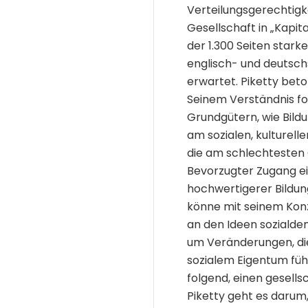
Verteilungsgerechtigke
Gesellschaft in „Kapit
der 1.300 Seiten stark
englisch- und deutsc
erwartet. Piketty beto
Seinem Verständnis fo
Grundgütern, wie Bil
am sozialen, kulturell
die am schlechtesten 
Bevorzugter Zugang ein
hochwertigerer Bildu
könne mit seinem Konz
an den Ideen sozialde
um Veränderungen, di
sozialem Eigentum füh
folgend, einen gesells
Piketty geht es darum