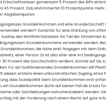
 Erbschaftssteuer gemeinsam 5 Prozent des BIPs einbrin
45 Prozent. Das sind immerhin 10 Prozentpunkte mehr al
er Abgabenquoten.
dingungsloses Grundeinkommen und eine Grunderbschaft U
verwendet werden? Zunächst für eine Stärkung von öffe
Ausbau des Wohlfahrtsstaates. Ein Teil der Einnahmen k
edingungslosen Grundeinkommens verwendet werden. Bedi
 Grundeinkommen, die Höhe sinkt hingegen mit dem Ein
esitz, einer Person. Es ist also eher eine Art bedingungs
 30 Prozent des Durchschnitts verdient, könnte auf bis z
ken. Für ein funktionierendes Grundeinkommen will Pikett
lt wissen: erstens einen unbürokratischen Zugang, etwa 
tung, dass Sozialpolitik beim Grundeinkommen erst anfäng
, ein Grundeinkommen dürfe auf keinen Fall als Ersatz f
steme oder Sachleistungen instrumentalisiert werden. Gle
schlag mit der Forderung nach einem Recht auf gute Arbe