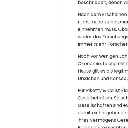
beschrieben, denen wi
Nach dem Erscheinen de
nicht müde zu betonen
einnehmen muss. Ökon
weder das Forschungsf
Immer mehr ForscherI
Noch vor wenigen Jahr
Ökonomie, häufig mit
Heute gilt es als legi
Ursachen und Konsequ
Für Piketty & Co ist 
Gesellschaften. So sch
Gesellschaften sind evi
damit einhergehenden 
ihres Vermögens Gerec
Personen missachten.