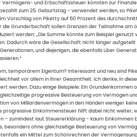
 Vermögens- und Erbschaftssteuer könnten zur Finanzie
ezahlt zum 25. Geburtstag – verwendet werden, so Piket
 im Vorschlag von Piketty auf 60 Prozent des durchschnit
 die Grunderbschaft sollen Grenzen der Teilnahme am
duziert werden: „Die Summe könnte zum Beispiel genutzt 
. Dadurch wäre die Gesellschaft nicht länger aufgeteilt i
r Generationen, und diejenigen, die ebenfalls über Gene
ssieren.“
lem, temporärem Eigentum? Interessant und neu sind Pik
ichheit vor allem in ihrer Gesamtheit. Ich denke, in diese
iert werden. Dazu einige Beispiele: Ein Grundeinkommen o
gleichzeitige progressive Besteuerung von Vermögen un
ion von Milliardenvermögen in den Händen weniger keine
 progressive Einkommensteuer hilft dabei nicht weiter, we
– zumindest laut Steuererklärung – kaum Einkommen b
e, besonders ohne gleichzeitige Besteuerung von Vermö
tenfalls ein Mittel zum Schönrechnen der Vermögensungl