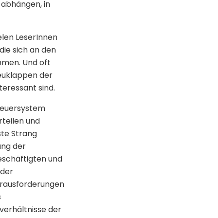
n abhängen, in
ielen LeserInnen
die sich an den
hmen. Und oft
heuklappen der
nteressant sind.
Steuersystem
rteilen und
ste Strang
ung der
eschäftigten und
 der
Herausforderungen
s
verhältnisse der