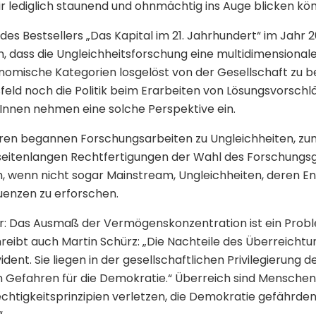
r lediglich staunend und ohnmächtig ins Auge blicken kö
s Bestsellers „Das Kapital im 21. Jahrhundert“ im Jahr 2
, dass die Ungleichheitsforschung eine multidimensional
omische Kategorien losgelöst von der Gesellschaft zu b
eld noch die Politik beim Erarbeiten von Lösungsvorschl
nnen nehmen eine solche Perspektive ein.
en begannen Forschungsarbeiten zu Ungleichheiten, zum
 seitenlangen Rechtfertigungen der Wahl des Forschungs
tim, wenn nicht sogar Mainstream, Ungleichheiten, deren En
enzen zu erforschen.
klar: Das Ausmaß der Vermögenskonzentration ist ein Prob
reibt auch Martin Schürz: „Die Nachteile des Überreichtu
dent. Sie liegen in der gesellschaftlichen Privilegierung 
Gefahren für die Demokratie.“ Überreich sind Menschen, 
htigkeitsprinzipien verletzen, die Demokratie gefährde
“