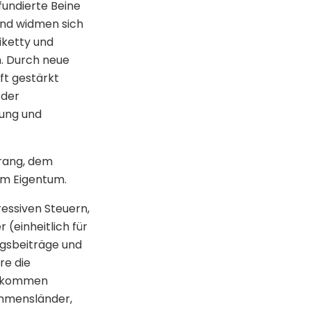
fundierte Beine
 und widmen sich
iketty und
n. Durch neue
ft gestärkt
 der
dung und
trang, dem
em Eigentum.
ressiven Steuern,
(einheitlich für
ngsbeiträge und
re die
Einkommen
ommensländer,