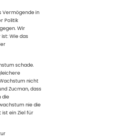
ss Vermögende in
 Politik
tgegen. Wir
ist: Wie das
der
chstum schade.
leichere
 Wachstum nicht
 und Zucman, dass
 die
wachstum nie die
st ein Ziel für
zur