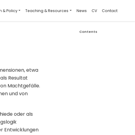
 & Policy
Teaching & Resources
News
CV
Contact
Contents
imensionen, etwa
ls Resultat
von Machtgefälle.
umen und von
hiede oder als
gslogik
er Entwicklungen