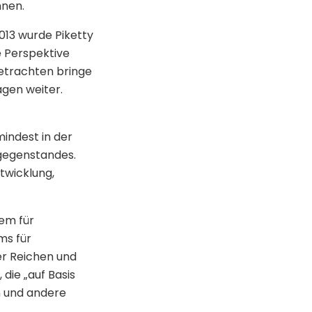
nnen.
013 wurde Piketty
e Perspektive
etrachten bringe
ägen weiter.
indest in der
gegenstandes.
twicklung,
lem für
ms für
der Reichen und
die „auf Basis
n und andere