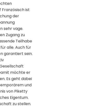
rechten
 Französisch ist
lichung der
Spannung
en sehr vage.
den Zugang zu
assende Teilhabe
ür alle. Auch für
 garantiert sein.
tiv
Gesellschaft
 Damit möchte er
en. Es geht dabei
u temporärem und
nis von Piketty
iches Eigentum.
chaft zu stellen.