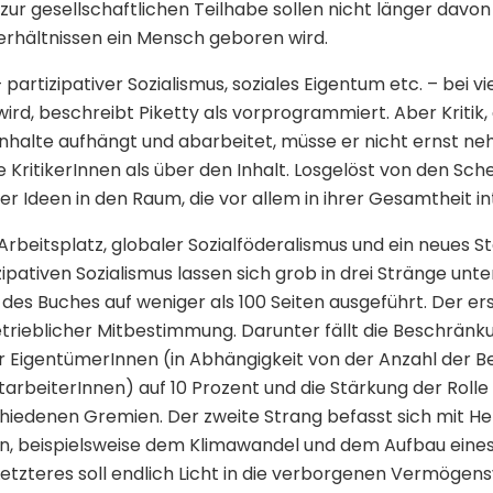
zur gesellschaftlichen Teilhabe sollen nicht länger davo
hältnissen ein Mensch geboren wird.
partizipativer Sozialismus, soziales Eigentum etc. – bei v
rd, beschreibt Piketty als vorprogrammiert. Aber Kritik, 
Inhalte aufhängt und abarbeitet, müsse er nicht ernst ne
 KritikerInnen als über den Inhalt. Losgelöst von den Sc
t er Ideen in den Raum, die vor allem in ihrer Gesamtheit i
beitsplatz, globaler Sozialföderalismus und ein neues 
ipativen Sozialismus lassen sich grob in drei Stränge unte
 des Buches auf weniger als 100 Seiten ausgeführt. Der er
trieblicher Mitbestimmung. Darunter fällt die Beschränk
 EigentümerInnen (in Abhängigkeit von der Anzahl der B
itarbeiterInnen) auf 10 Prozent und die Stärkung der Rolle
chiedenen Gremien. Der zweite Strang befasst sich mit 
n, beispielsweise dem Klimawandel und dem Aufbau eine
etzteres soll endlich Licht in die verborgenen Vermögens